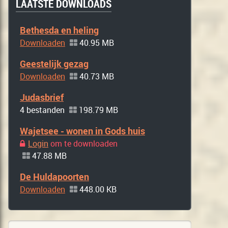
LAATSTE DOWNLOADS
Bethesda en heling
Downloaden
40.95 MB
Geestelijk gezag
Downloaden
40.73 MB
Judasbrief
4 bestanden
198.79 MB
Wajetsee - wonen in Gods huis
Login
om te downloaden
47.88 MB
De Huldapoorten
Downloaden
448.00 KB