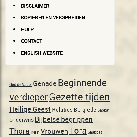
DISCLAIMER
KOPIËREN EN VERSPREIDEN
HULP
CONTACT
ENGLISH WEBSITE
Beginnende
Genade
God de Vader
Gezette tijden
verdieper
Heilige Geest
Relaties
Bergrede
Sabbat
Bijbelse begrippen
onderwijs
Tora
Thora
Vrouwen
Kerst
Shabbat