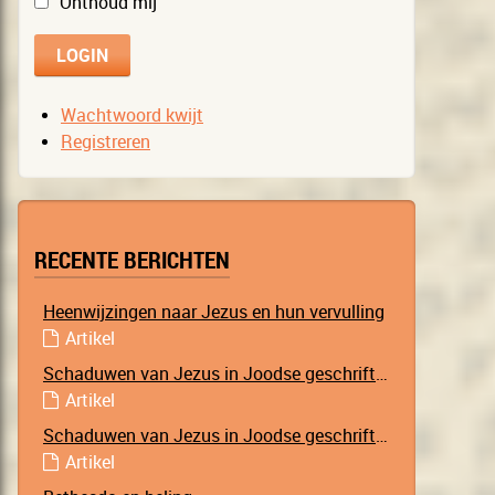
Onthoud mij
Wachtwoord kwijt
Registreren
RECENTE BERICHTEN
Heenwijzingen naar Jezus en hun vervulling
Artikel
Schaduwen van Jezus in Joodse geschriften – Deel 2
Artikel
Schaduwen van Jezus in Joodse geschriften – Deel 1
Artikel