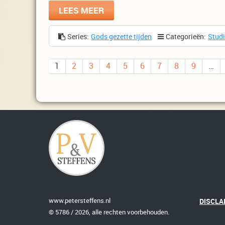
LEES MEER
Series:
Gods gezette tijden
Categorieën:
Stud
1
2
3
4
5
6
7
8
9
…
www.petersteffens.nl
DISCLA
© 5786 / 2026, alle rechten voorbehouden.