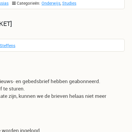
ssias
Categorieën:
Onderwijs
,
Studies
KET
 Steffens
e nieuws- en gebedsbrief hebben geabonneerd.
f te sturen.
te zijn, kunnen we de brieven helaas niet meer
e worden ingelogd.