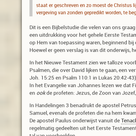
staat er geschreven en zo moest de Christus l
vergeving van zonden gepredikt worden, te beg
Dit is een Bijbelstudie die velen van ons gr
een uitdrukking voor het gehele Eerste Testam
op Hem van toepassing waren, beginnend bij 
Hoewel er geen verslag is van dit onderwijs, 
In het Nieuwe Testament zien we talloze voorb
Psalmen, die over David lijken te gaan, een ve
Joh. 15:25 en Psalm 110:1 in Lukas 20:42-43)
In het Evangelie van Johannes lezen we dat F
en
ook
de profeten: Jezus, de Zoon van Jozef,
In Handelingen 3 benadrukt de apostel Petrus i
Samuel, evenals de profeten die na hem kwa
De apostel Paulus onderwijst vanuit de
Tenac
regelmatig gedeelten uit het Eerste Testament d
tal van voorbeelden.