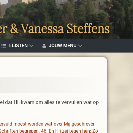
LIJSTEN
JOUW MENU
i dat Hij kwam om alles te vervullen wat op
s vervuld moest worden wat over Mij geschreven
chriften begrepen. 46 En Hij zei tegen hen: Zo