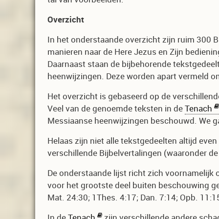
Overzicht
In het onderstaande overzicht zijn ruim 300 B
manieren naar de Here Jezus en Zijn bediening
Daarnaast staan de bijbehorende tekstgedeelt
heenwijzingen. Deze worden apart vermeld omd
Het overzicht is gebaseerd op de verschillen
Veel van de genoemde teksten in de
Tenach
Messiaanse heenwijzingen beschouwd. We gaan 
Helaas zijn niet alle tekstgedeelten altijd e
verschillende Bijbelvertalingen (waaronder d
De onderstaande lijst richt zich voornamelij
voor het grootste deel buiten beschouwing ge
Mat. 24:30; 1Thes. 4:17; Dan. 7:14; Opb. 11:15
In de
Tenach
zijn verschillende andere schad