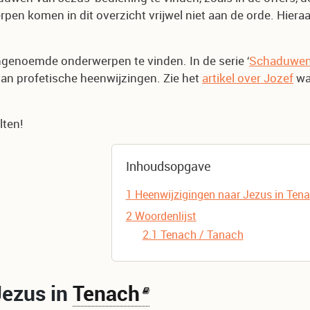
en komen in dit overzicht vrijwel niet aan de orde. Hiera
ngenoemde onderwerpen te vinden. In de serie ‘
Schaduwen
an profetische heenwijzingen. Zie het
artikel over Jozef
waa
lten!
Inhoudsopgave
1
Heenwijzigingen naar Jezus in Tena
2
Woordenlijst
2.1
Tenach / Tanach
Jezus in
Tenach