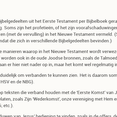
ijbelgedeelten uit het Eerste Testament per Bijbelboek ger
. Soms zijn het profetieën, of het zijn voorafschaduwinge
en (met de vervulling) in het Nieuwe Testament vermeld. (S
at die zich in verschillende Bijbelgedeelten bevinden.)
de manieren waarop in het Nieuwe Testament wordt verweze
worden ook in de oude Joodse bronnen, zoals de Talmoed,
er hier niet nader op in, maar het komt wel regelmatig in
ven duidelijk om verbanden te kunnen zien. Het is daarom 
e HSV en de NBG).
k op teksten die verband houden met de ‘Eerste Komst’ va
laten, zoals Zijn ‘Wederkomst’, onze vereniging met Hem en
; etc.).
uwen van Jezus’ bediening te vinden, zoals in de offers, de