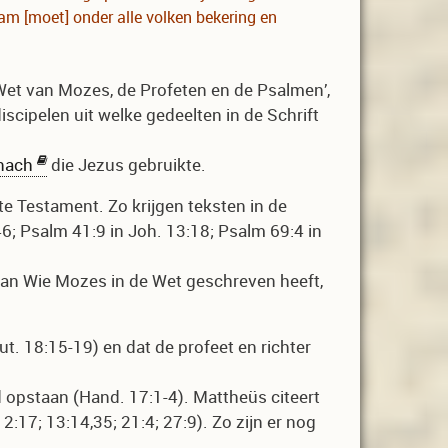
am [moet] onder alle volken bekering en
 Wet van Mozes, de Profeten en de Psalmen’,
scipelen uit welke gedeelten in de Schrift
nach
die Jezus gebruikte.
te Testament. Zo krijgen teksten in de
:46; Psalm 41:9 in Joh. 13:18; Psalm 69:4 in
van Wie Mozes in de Wet geschreven heeft,
t. 18:15-19) en dat de profeet en richter
d opstaan (Hand. 17:1-4). Mattheüs citeert
2:17; 13:14,35; 21:4; 27:9). Zo zijn er nog