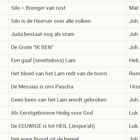
Silo = Brenger van rust
Mat.
Silo is de Heerser over alle volken
Joh.
Juda bestaat nog als stam
Joh.
De Grote “IK BEN”
Joh.
Een gaaf (smetteloos) Lam
Heb.
Het bloed van het Lam redt van de toorn
Rom.
De Messias is ons Pascha
1Kor
Geen been van het Lam wordt gebroken
Joh.
Als Eerstgeborene Heilig voor God
Luk.
De EEUWIGE is tot HEIL (Jesjoe’ah)
Luk.
Het ware Brood uit de hemel
Joh.