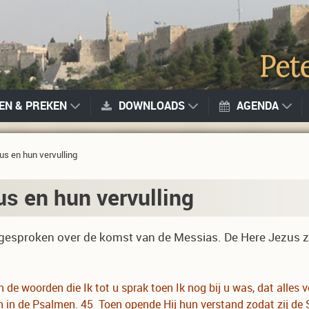
GEN & PREKEN
DOWNLOADS
AGENDA
s en hun vervulling
s en hun vervulling
 gesproken over de komst van de Messias. De Here Jezus ze
jn de woorden die Ik tot u sprak toen Ik nog bij u was, dat alle
n in de Psalmen. 45 Toen opende Hij hun verstand zodat zij de S