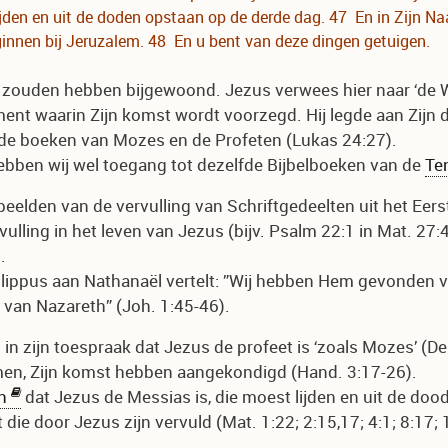
ijden en uit de doden opstaan op de derde dag. 47 En in Zijn Na
innen bij Jeruzalem. 48 En u bent van deze dingen getuigen.
aag zouden hebben bijgewoond. Jezus verwees hier naar ‘de
ent waarin Zijn komst wordt voorzegd. Hij legde aan Zijn di
de boeken van Mozes en de Profeten (Lukas 24:27).
hebben wij wel toegang tot dezelfde Bijbelboeken van de
Te
eelden van de vervulling van Schriftgedeelten uit het Eers
rvulling in het leven van Jezus (bijv. Psalm 22:1 in Mat. 27
.
ilippus aan Nathanaël vertelt: ”Wij hebben Hem gevonden 
 van Nazareth” (Joh. 1:45-46).
n zijn toespraak dat Jezus de profeet is ‘zoals Mozes’ (Deu
men, Zijn komst hebben aangekondigd (Hand. 3:17-26).
h
dat Jezus de Messias is, die moest lijden en uit de doo
ie door Jezus zijn vervuld (Mat. 1:22; 2:15,17; 4:1; 8:17; 1