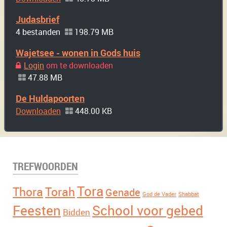
Judasbrief
4 bestanden
198.79 MB
Wajetsee - wonen in Gods huis
Login
om te downloaden
47.88 MB
De Huldapoorten
Downloaden
448.00 KB
TREFWOORDEN
Tora
Thora
Torah
Genade
God de Vader
Shabbat
Feesten
School voor gebed
Bidden