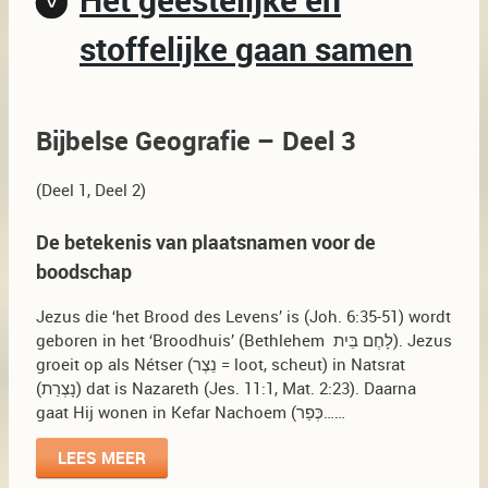
Het geestelijke en
stoffelijke gaan samen
Bijbelse Geografie – Deel 3
(Deel 1, Deel 2)
De betekenis van plaatsnamen voor de
boodschap
Jezus die ‘het Brood des Levens’ is (Joh. 6:35-51) wordt
geboren in het ‘Broodhuis’ (Bethlehem לָחֶם בֵּית). Jezus
groeit op als Nétser (נֵצֶר = loot, scheut) in Natsrat
(נָצְרַת) dat is Nazareth (Jes. 11:1, Mat. 2:23). Daarna
gaat Hij wonen in Kefar Nachoem (כְּפַר……
LEES MEER