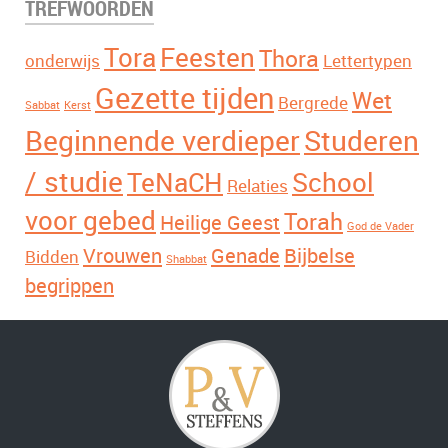
TREFWOORDEN
Tora
Feesten
Thora
onderwijs
Lettertypen
Gezette tijden
Wet
Bergrede
Sabbat
Kerst
Beginnende verdieper
Studeren
/ studie
TeNaCH
School
Relaties
voor gebed
Torah
Heilige Geest
God de Vader
Vrouwen
Genade
Bijbelse
Bidden
Shabbat
begrippen