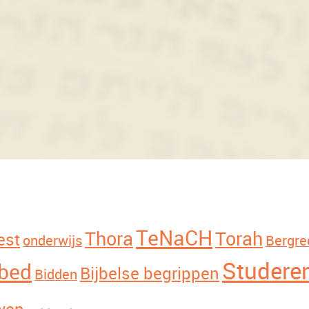
TeNaCH
Thora
Torah
est
onderwijs
Bergre
Studeren
ebed
Bijbelse begrippen
Bidden