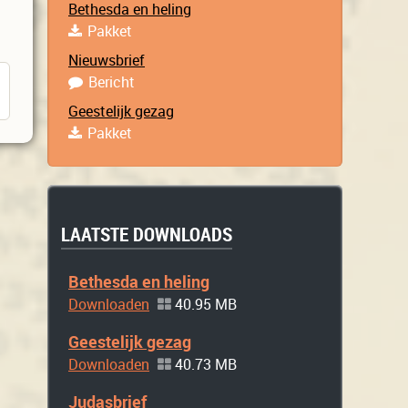
Bethesda en heling
Pakket
Nieuwsbrief
Bericht
Geestelijk gezag
Pakket
LAATSTE DOWNLOADS
Bethesda en heling
Downloaden
40.95 MB
Geestelijk gezag
Downloaden
40.73 MB
Judasbrief