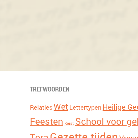
TREFWOORDEN
Wet
Heilige Ge
Relaties
Lettertypen
Feesten
School voor g
Kerst
Gezette tijden
Tora