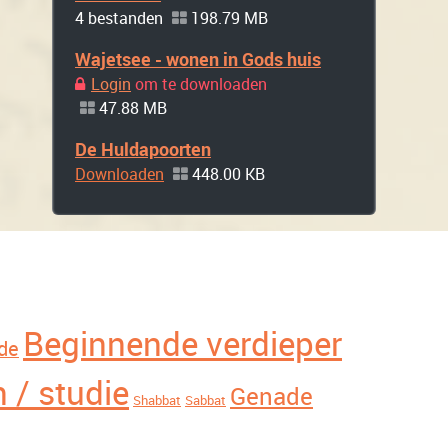
4 bestanden
198.79 MB
Wajetsee - wonen in Gods huis
Login
om te downloaden
47.88 MB
De Huldapoorten
Downloaden
448.00 KB
Beginnende verdieper
de
 / studie
Genade
Shabbat
Sabbat