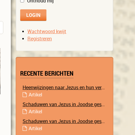
Onthoud mij
Wachtwoord kwijt
Registreren
RECENTE BERICHTEN
Heenwijzingen naar Jezus en hun vervulling
Artikel
Schaduwen van Jezus in Joodse geschriften – Deel 2
Artikel
Schaduwen van Jezus in Joodse geschriften – Deel 1
Artikel