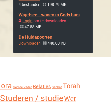
4 bestanden
198.79 MB
Wajetsee - wonen in Gods huis
Login
om te downloaden
47.88 MB
De Huldapoorten
Downloaden
448.00 KB
Tora
Torah
Relaties
God de Vader
Sabbat
Studeren / studie
Wet