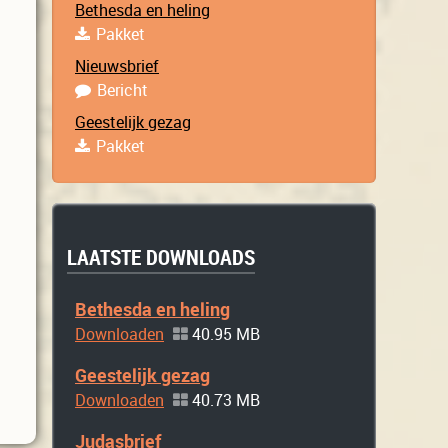
Bethesda en heling
Pakket
Nieuwsbrief
Bericht
Geestelijk gezag
Pakket
LAATSTE DOWNLOADS
Bethesda en heling
Downloaden
40.95 MB
Geestelijk gezag
Downloaden
40.73 MB
Judasbrief