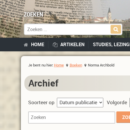
ZOEKEN
Zoek naar:
HOME
ARTIKELEN
STUDIES, LEZIN
Je bent nu hier:
Home
Boeken
Norma Archbold
Archief
Soorteer op
Volgorde