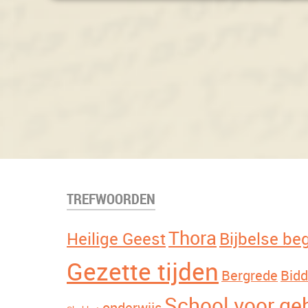
TREFWOORDEN
Thora
Heilige Geest
Bijbelse be
Gezette tijden
Bergrede
Bid
School voor ge