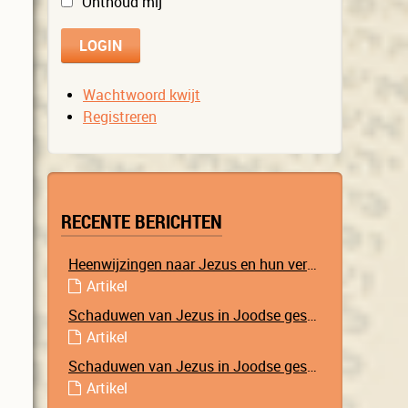
Onthoud mij
Wachtwoord kwijt
Registreren
RECENTE BERICHTEN
Heenwijzingen naar Jezus en hun vervulling
Artikel
Schaduwen van Jezus in Joodse geschriften – Deel 2
Artikel
Schaduwen van Jezus in Joodse geschriften – Deel 1
Artikel