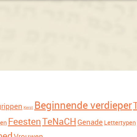
Beginnende verdieper
grippen
Kerst
Feesten
TeNaCH
Genade
den
Lettertypen
bed
Vrouwen