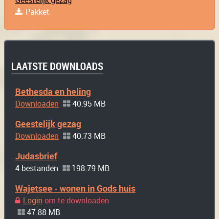
Geestelijk gezag
Pakket
LAATSTE DOWNLOADS
Bethesda en heling
Downloaden
40.95 MB
Geestelijk gezag
Downloaden
40.73 MB
Judasbrief
4 bestanden
198.79 MB
Wajetsee - wonen in Gods huis
Login
om te downloaden
47.88 MB