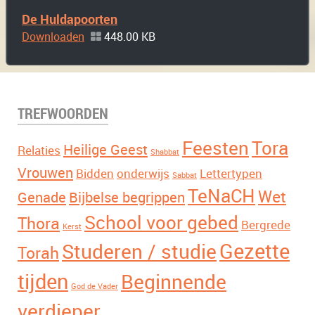
De Huldapoorten
Downloaden
448.00 KB
TREFWOORDEN
Feesten
Tora
Heilige Geest
Relaties
Shabbat
Vrouwen
Bidden
onderwijs
Lettertypen
Sabbat
TeNaCH
Wet
Genade
Bijbelse begrippen
School voor gebed
Thora
Bergrede
Kerst
Gezette
Studeren / studie
Torah
tijden
Beginnende
God de Vader
verdieper