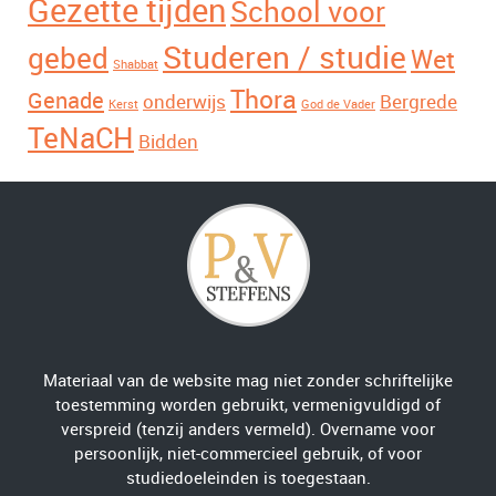
Gezette tijden
School voor
Studeren / studie
gebed
Wet
Shabbat
Thora
Genade
onderwijs
Bergrede
Kerst
God de Vader
TeNaCH
Bidden
Materiaal van de website mag niet zonder schriftelijke
toestemming worden gebruikt, vermenigvuldigd of
verspreid (tenzij anders vermeld). Overname voor
persoonlijk, niet-commercieel gebruik, of voor
studiedoeleinden is toegestaan.