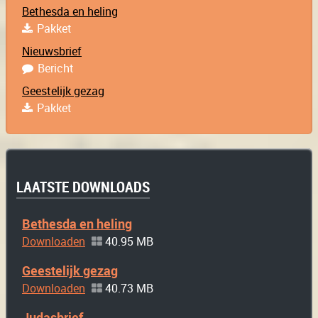
Bethesda en heling
Pakket
Nieuwsbrief
Bericht
Geestelijk gezag
Pakket
LAATSTE DOWNLOADS
Bethesda en heling
Downloaden
40.95 MB
Geestelijk gezag
Downloaden
40.73 MB
Judasbrief