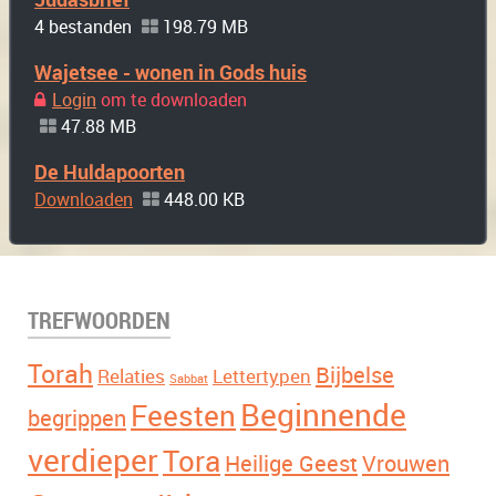
4 bestanden
198.79 MB
Wajetsee - wonen in Gods huis
Login
om te downloaden
47.88 MB
De Huldapoorten
Downloaden
448.00 KB
TREFWOORDEN
Torah
Bijbelse
Relaties
Lettertypen
Sabbat
Beginnende
Feesten
begrippen
verdieper
Tora
Heilige Geest
Vrouwen