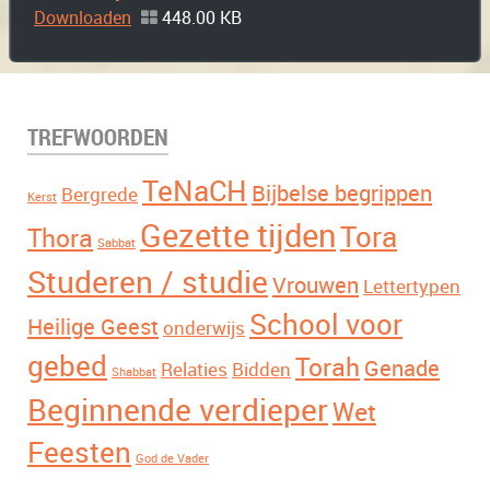
Downloaden
448.00 KB
TREFWOORDEN
TeNaCH
Bijbelse begrippen
Bergrede
Kerst
Gezette tijden
Tora
Thora
Sabbat
Studeren / studie
Vrouwen
Lettertypen
School voor
Heilige Geest
onderwijs
gebed
Torah
Genade
Relaties
Bidden
Shabbat
Beginnende verdieper
Wet
Feesten
God de Vader