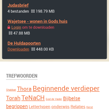
Judasbrief
4 bestanden
198.79 MB
Wajetsee - wonen in Gods huis
Login
om te downloaden
47.88 MB
De Huldapoorten
Downloaden
448.00 KB
TREFWOORDEN
Beginnende verdieper
Thora
Shabbat
TeNaCH
Torah
Bijbelse
God de Vader
begrippen
Lettertypen
onderwijs
Relaties
Kerst