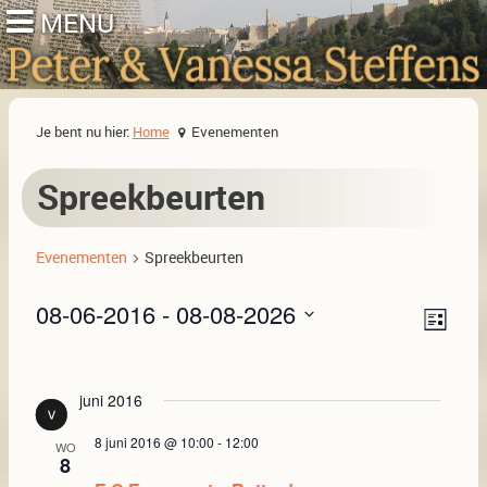
Je bent nu hier:
Home
Evenementen
Spreekbeurten
Evenementen
Spreekbeurten
08-06-2016
 - 
08-08-2026
Lijst
Selecteer
Eve
Wee
een
wee
datum.
navi
juni 2016
navi
8 juni 2016 @ 10:00
-
12:00
WO
8