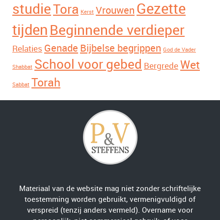
Gezette
studie
Tora
Vrouwen
Kerst
tijden
Beginnende verdieper
Genade
Bijbelse begrippen
Relaties
God de Vader
School voor gebed
Wet
Bergrede
Shabbat
Torah
Sabbat
Materiaal van de website mag niet zonder schriftelijke
toestemming worden gebruikt, vermenigvuldigd of
verspreid (tenzij anders vermeld). Overname voor