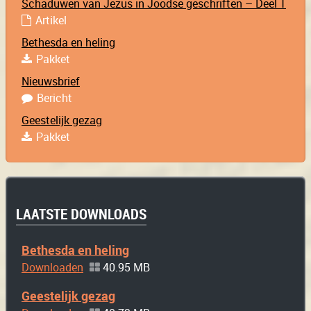
Schaduwen van Jezus in Joodse geschriften – Deel 1
Artikel
Bethesda en heling
Pakket
Nieuwsbrief
Bericht
Geestelijk gezag
Pakket
LAATSTE DOWNLOADS
Bethesda en heling
Downloaden
40.95 MB
Geestelijk gezag