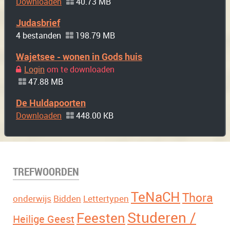
Downloaden
40.73 MB
Judasbrief
4 bestanden
198.79 MB
Wajetsee - wonen in Gods huis
Login
om te downloaden
47.88 MB
De Huldapoorten
Downloaden
448.00 KB
TREFWOORDEN
TeNaCH
Thora
onderwijs
Bidden
Lettertypen
Studeren /
Feesten
Heilige Geest