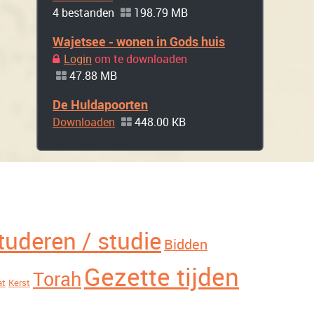
4 bestanden
198.79 MB
Wajetsee - wonen in Gods huis
Login
om te downloaden
47.88 MB
De Huldapoorten
Downloaden
448.00 KB
tuderen / studie
Bidden
Gezette tijden
Torah
at
Kerst