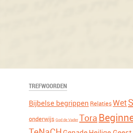
TREFWOORDEN
S
Wet
Bijbelse begrippen
Relaties
Beginne
Tora
onderwijs
God de Vader
TeNaCH
Genade
Heilige Geest