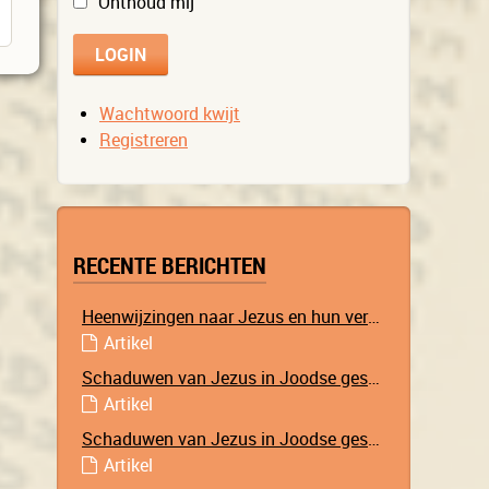
Onthoud mij
Wachtwoord kwijt
Registreren
RECENTE BERICHTEN
Heenwijzingen naar Jezus en hun vervulling
Artikel
Schaduwen van Jezus in Joodse geschriften – Deel 2
Artikel
Schaduwen van Jezus in Joodse geschriften – Deel 1
Artikel