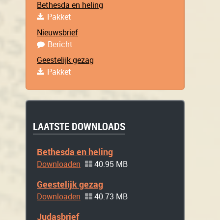
Bethesda en heling
Pakket
Nieuwsbrief
Bericht
Geestelijk gezag
Pakket
LAATSTE DOWNLOADS
Bethesda en heling
Downloaden
40.95 MB
Geestelijk gezag
Downloaden
40.73 MB
Judasbrief