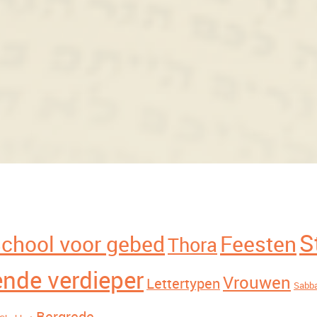
S
chool voor gebed
Feesten
Thora
nde verdieper
Vrouwen
Lettertypen
Sabb