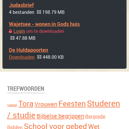
Judasbrief
4 bestanden
198.79 MB
Wajetsee - wonen in Gods huis
Login
om te downloaden
47.88 MB
De Huldapoorten
Downloaden
448.00 KB
TREFWOORDEN
Studeren
Tora
Feesten
Vrouwen
Sabbat
/ studie
Bijbelse begrippen
Bergrede
School voor gebed
Wet
Bidden