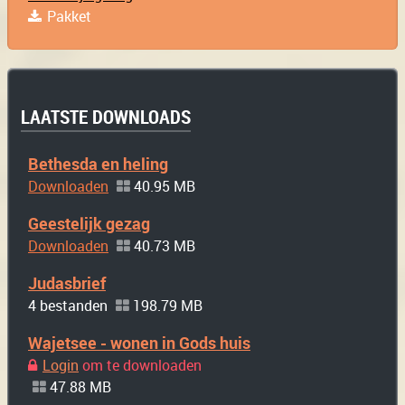
Pakket
LAATSTE DOWNLOADS
Bethesda en heling
Downloaden
40.95 MB
Geestelijk gezag
Downloaden
40.73 MB
Judasbrief
4 bestanden
198.79 MB
Wajetsee - wonen in Gods huis
Login
om te downloaden
47.88 MB