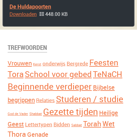
De Huldapoorten
Downloaden
448.00 KB
TREFWOORDEN
Feesten
Vrouwen
onderwijs
Bergrede
Kerst
Tora
School voor gebed
TeNaCH
Beginnende verdieper
Bijbelse
Studeren / studie
begrippen
Relaties
Gezette tijden
Heilige
God de Vader
Shabbat
Torah
Wet
Geest
Lettertypen
Bidden
Sabbat
Thora
Genade