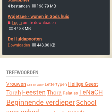
4 bestanden
198.79 MB
Wajetsee - wonen in Gods huis
Login
om te downloaden
47.88 MB
De Huldapoorten
Downloaden
448.00 KB
TREFWOORDEN
Vrouwen
Heilige Geest
Lettertypen
God de Vader
Feesten
TeNaCH
Torah
Thora
Relaties
Beginnende verdieper
School