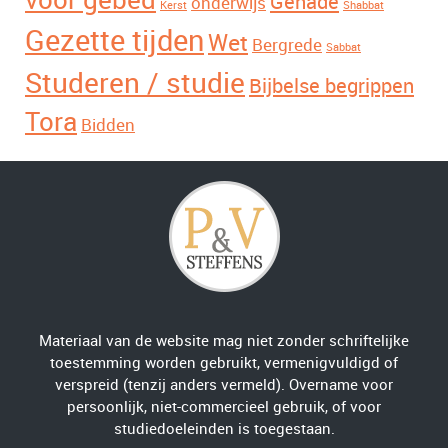
voor gebed
Genade
onderwijs
Kerst
Shabbat
Gezette tijden
Wet
Bergrede
Sabbat
Studeren / studie
Bijbelse begrippen
Tora
Bidden
Materiaal van de website mag niet zonder schriftelijke
toestemming worden gebruikt, vermenigvuldigd of
verspreid (tenzij anders vermeld). Overname voor
persoonlijk, niet-commercieel gebruik, of voor
studiedoeleinden is toegestaan.