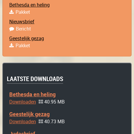
Bethesda en heling
Pakket
Nieuwsbrief
Bericht
Geestelijk gezag
Pakket
LAATSTE DOWNLOADS
Bethesda en heling
Downloaden
40.95 MB
Geestelijk gezag
Downloaden
40.73 MB
Judasbrief