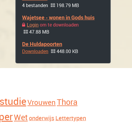
4 bestanden
198.79 MB
Wajetsee - wonen in Gods huis
Login
om te downloaden
47.88 MB
De Huldapoorten
Downloaden
448.00 KB
studie
Thora
Vrouwen
per
Wet
onderwijs
Lettertypen