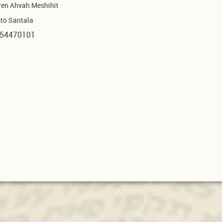
ren Ahvah Meshihit
sto Santala
54470101