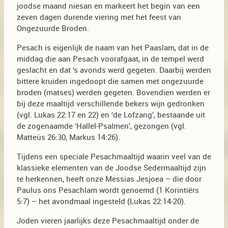
joodse maand niesan en markeert het begin van een
zeven dagen durende viering met het feest van
Ongezuurde Broden.
Pesach is eigenlijk de naam van het Paaslam, dat in de
middag die aan Pesach voorafgaat, in de tempel werd
geslacht en dat ‘s avonds werd gegeten. Daarbij werden
bittere kruiden ingedoopt die samen met ongezuurde
broden (matses) werden gegeten. Bovendien werden er
bij deze maaltijd verschillende bekers wijn gedronken
(vgl. Lukas 22:17 en 22) en ‘de Lofzang’, bestaande uit
de zogenaamde ‘Hallel-Psalmen’, gezongen (vgl.
Matteüs 26:30, Markus 14:26).
Tijdens een speciale Pesachmaaltijd waarin veel van de
klassieke elementen van de Joodse Sedermaaltijd zijn
te herkennen, heeft onze Messias Jesjoea – die door
Paulus ons Pesachlam wordt genoemd (1 Korintiërs
5:7) – het avondmaal ingesteld (Lukas 22:14-20).
Joden vieren jaarlijks deze Pesachmaaltijd onder de