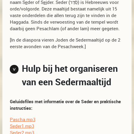
naam S
e
der of S
ei
der. Seder (
סֵ֫דֶר
) is Hebreeuws voor
orde/volgorde. Deze maaltijd bestaat namelijk uit 15
vaste onderdelen die allen terug zijn te vinden in de
Haggada. Sinds de verwoesting van de tempel wordt
daarbij geen Pesachlam (of ander lam) meer gegeten.
[In de diaspora vieren Joden de Sedermaaltijd op de 2
eerste avonden van de Pesachweek.]
Hulp bij het organiseren
van een Sedermaaltijd
Geluidsfiles met informatie over de Seder en praktische
instructies:
Pascha.mp3
Seder1.mp3
Seder2.mp3