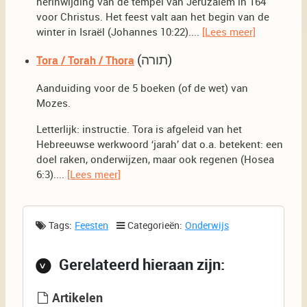
herinwijding van de tempel van Jeruzalem in 164
voor Christus. Het feest valt aan het begin van de
winter in Israël (Johannes 10:22)....
[Lees meer]
(תורה)
Tora / Torah / Thora
Aanduiding voor de 5 boeken (of de wet) van
Mozes.
Letterlijk: instructie. Tora is afgeleid van het
Hebreeuwse werkwoord ‘jarah’ dat o.a. betekent: een
doel raken, onderwijzen, maar ook regenen (Hosea
6:3)....
[Lees meer]
Tags:
Feesten
Categorieën:
Onderwijs
Gerelateerd hieraan zijn:
Artikelen