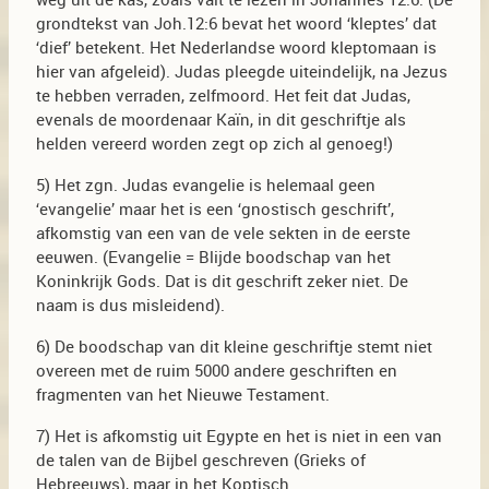
weg uit de kas, zoals valt te lezen in Johannes 12:6. (De
grondtekst van Joh.12:6 bevat het woord ‘kleptes’ dat
‘dief’ betekent. Het Nederlandse woord kleptomaan is
hier van afgeleid). Judas pleegde uiteindelijk, na Jezus
te hebben verraden, zelfmoord. Het feit dat Judas,
evenals de moordenaar Kaïn, in dit geschriftje als
helden vereerd worden zegt op zich al genoeg!)
5) Het zgn. Judas evangelie is helemaal geen
‘evangelie’ maar het is een ‘gnostisch geschrift’,
afkomstig van een van de vele sekten in de eerste
eeuwen. (Evangelie = Blijde boodschap van het
Koninkrijk Gods. Dat is dit geschrift zeker niet. De
naam is dus misleidend).
6) De boodschap van dit kleine geschriftje stemt niet
overeen met de ruim 5000 andere geschriften en
fragmenten van het Nieuwe Testament.
7) Het is afkomstig uit Egypte en het is niet in een van
de talen van de Bijbel geschreven (Grieks of
Hebreeuws), maar in het Koptisch.